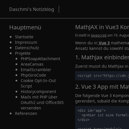
Daschmi's Notizblog
MathJAX in Vue3 K
Hauptmenü
Erstellt in
Javascript
am 19. Augu
Startseite
Impressum
Wenn du in
Vue 3
mathemati
Datenschutz
Ansatz kannst du sowohl st
Projekte
1. MathJax einbinde
PHPSoapAttachment
AreaCanvas
Zuerst musst du MathJax in
EmailScrambler
PhpGiroCode
<script src="https://cdn.
Cookie Opt-In-Out
2. Vue 3 App mit Ma
Script
Historycomponent
Die folgende Vue 3 Kompone
Mails mit PHP über
gerendert, sobald die Komp
OAuth2 und Office365
versenden
<div id="app">

Referenzen
  <p>Hier ist eine Formel:
</div>
