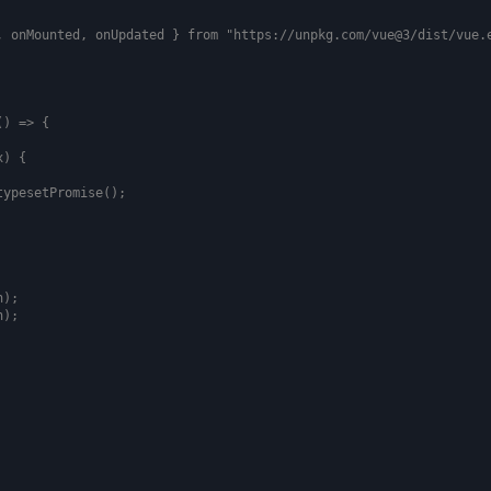
Name
Google Analytics
, onMounted, onUpdated } from "https://unpkg.com/vue@3/dist/vue.e
Anbieter
Google LLC
Zweck
Cookie von Google für Website-Analysen.
Erzeugt statistische Daten darüber, wie der
Besucher die Website nutzt.
Cookie Name
_ga,_gid
) => {

Cookie Laufzeit
2 Jahre
) {

ypesetPromise();

Cookies die von Werbenetzwerken gesetzt werden:
Name
Google Adsense
Anbieter
Google LLC
);

Zweck
Cookie von Google für Werbezwecke
genutzt.
);

Cookie Name
Diverse
Cookie Laufzeit
Divers
Infos schließen