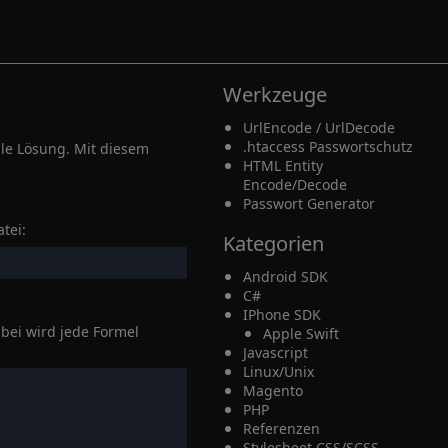
Werkzeuge
UrlEncode / UrlDecode
.htaccess Passwortschutz
ale Lösung. Mit diesem
HTML Entity
Encode/Decode
Passwort Generator
tei:
Kategorien
Android SDK
C#
IPhone SDK
bei wird jede Formel
Apple Swift
Javascript
Linux/Unix
Magento
PHP
Referenzen
Stylesheet CSS/SCSS