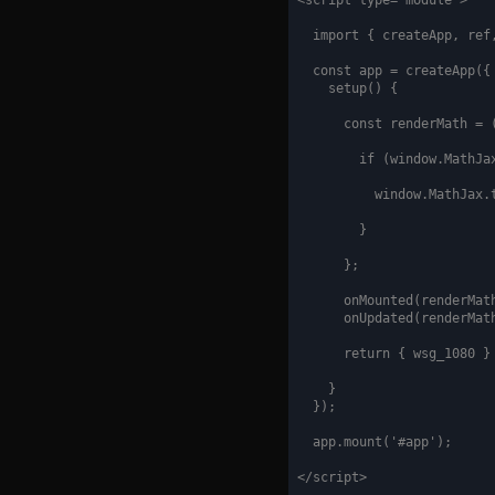
<script type="module">

  import { createApp, ref
  const app = createApp({

    setup() {

      const renderMath = (
        if (window.MathJax
          window.MathJax.t
        }

      };

      onMounted(renderMath
      onUpdated(renderMath
      return { wsg_1080 }

    }

  });

  app.mount('#app');

</script>