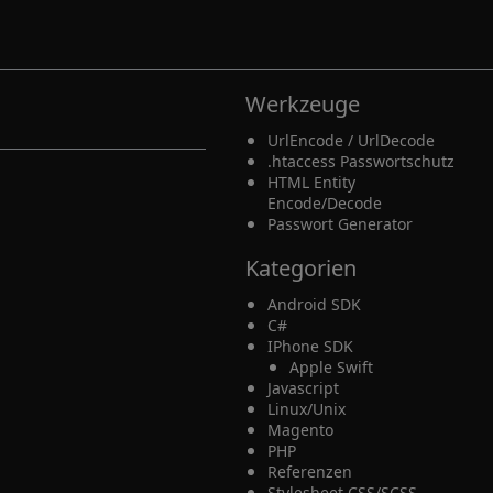
Werkzeuge
UrlEncode / UrlDecode
.htaccess Passwortschutz
HTML Entity
Encode/Decode
Passwort Generator
Kategorien
Android SDK
C#
IPhone SDK
Apple Swift
Javascript
Linux/Unix
Magento
PHP
Referenzen
Stylesheet CSS/SCSS