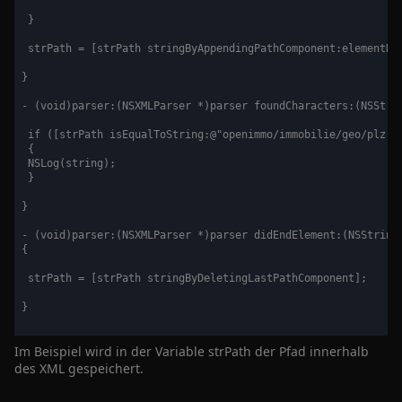
 }

 strPath = [strPath stringByAppendingPathComponent:elementNam
}

- (void)parser:(NSXMLParser *)parser foundCharacters:(NSStrin
 if ([strPath isEqualToString:@"openimmo/immobilie/geo/plz"])
 {

 NSLog(string);

 }

}

- (void)parser:(NSXMLParser *)parser didEndElement:(NSString
{

 strPath = [strPath stringByDeletingLastPathComponent];

}

Im Beispiel wird in der Variable strPath der Pfad innerhalb
des XML gespeichert.