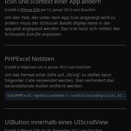
Icon und Icontext einer App ändern
Name
Google Analytics
Erstellt in
IPhone SDK
am 12. Januar 2012 vom
Daschmi
Anbieter
Google LLC
Um den Text, der unter dem App Icon angezeigt wird zu
Zweck
Cookie von Google für Website-Analysen.
ändern muss der Schlüssel
Bundle display name
in der
Erzeugt statistische Daten darüber, wie
app.plist
angepasst werden. Das Icon lässt sich mittels des
der Besucher die Website nutzt.
Schlüssels
Icon file
anpassen.
Cookie Name
_ga,_gid
Cookie Laufzeit
2 Jahre
PHPExcel Notitzen
Cookies die von Werbenetzwerken gesetzt werden:
Erstellt in Allgemein am 4. Januar 2012 vom
Daschmi
Name
Google Adsense
Um das Format einer Zelle auf „String“ zu stellen kann
Anbieter
Google LLC
folgender Code verwendet werden. Dies verhindert das
Zweck
Cookie von Google für Werbezwecke
voranstehende Nullen entfernt werden:
genutzt.
Cookie Name
Diverse
$objPHPExcel->getActiveSheet()->setCellValueExplicit(‚A1‘, ‚
Cookie Laufzeit
Divers
Infos schließen
UIButton innerhalb eines UIScrollView
Erstellt in
IPhone SDK
am 30. November 2011 vom
Daschmi