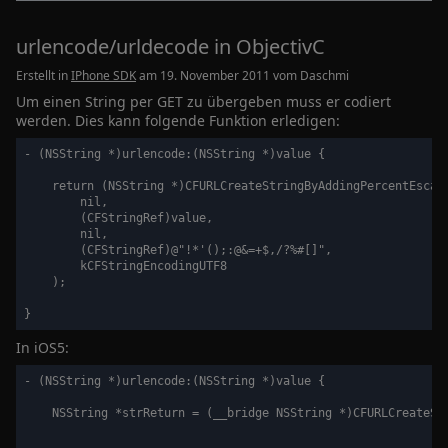
urlencode/urldecode in ObjectivC
Erstellt in
IPhone SDK
am 19. November 2011 vom
Daschmi
Um einen String per GET zu übergeben muss er codiert
werden. Dies kann folgende Funktion erledigen:
- (NSString *)urlencode:(NSString *)value {

    return (NSString *)CFURLCreateStringByAddingPercentEscape
        nil,

        (CFStringRef)value,

        nil,

        (CFStringRef)@"!*'();:@&=+$,/?%#[]",

        kCFStringEncodingUTF8

    );

In iOS5:
- (NSString *)urlencode:(NSString *)value {

    NSString *strReturn = (__bridge NSString *)CFURLCreateStr
                                                             
                                                             