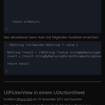
                                                             
                                                             
                                                             
                                                             
    return strReturn; 

Das decodieren kann man mit folgender Funktion erreichen:
- (NSString *)urldecode:(NSString *) value {

 NSString *result = [(NSString *)value stringByReplacingOccur
 result = [result stringByReplacingPercentEscapesUsingEncodin
 return result;

UIPickerView in einem UIActionSheet
Erstellt in
IPhone SDK
am 19. November 2011 vom
Daschmi