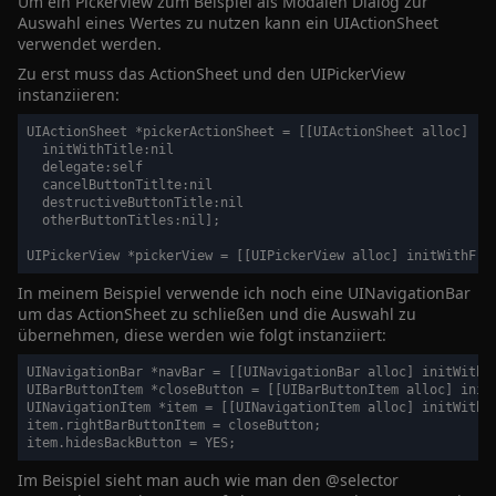
Um ein Pickerview zum Beispiel als Modalen Dialog zur
Auswahl eines Wertes zu nutzen kann ein UIActionSheet
verwendet werden.
Zu erst muss das ActionSheet und den UIPickerView
instanziieren:
UIActionSheet *pickerActionSheet = [[UIActionSheet alloc]

  initWithTitle:nil

  delegate:self

  cancelButtonTitlte:nil

  destructiveButtonTitle:nil

  otherButtonTitles:nil];

In meinem Beispiel verwende ich noch eine UINavigationBar
um das ActionSheet zu schließen und die Auswahl zu
übernehmen, diese werden wie folgt instanziiert:
UINavigationBar *navBar = [[UINavigationBar alloc] initWithFr
UIBarButtonItem *closeButton = [[UIBarButtonItem alloc] init
UINavigationItem *item = [[UINavigationItem alloc] initWithTi
item.rightBarButtonItem = closeButton;

Im Beispiel sieht man auch wie man den @selector