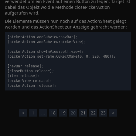
verwendet um ein Event auf einen Button zu legen. Target ist
dabei das Objekt wo die Methode closePickerAction
aufgerufen wird.
Die Elemente müssen nun noch auf das ActionSheet gelegt
werden und das ActionSheet zur Anzeige gebracht werden:
[pickerAction addSubview:navBar];

[pickerAction addSubview:pickerView];

[pickerAction showInView:self.view];

[pickerAction setFrame:CGRectMake(0, 0, 320, 480)];

[navBar release];

[closeButton release];

[item release];

[pickerView release];

<
1
...
18
19
20
21
22
23
>