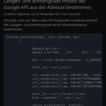
Längen- und Breitengrade mittels der
Google API aus der Adresse bestimmen
Erstellt in Allgemein am 28. November 2011 vom
Daschmi
Mit php und curl kann man mit folgender Funktion einfach
die Längen- und Breitengrade einer Klartextadresse
bestimmen:
function getLatLong($plz, $ort, $street, $nr)

	{

		$google_api_key = “;

		$query = $street.‘ ‚.$nr.‘, ‚.$plz.‘ ‚.$ort; 

		$str = array(‚Accept-Language: ‚.$_SERVER["HTTP_ACCEPT_LANGUAGE"]);

		$curl_req = curl_init();

		curl_setopt($curl_req, CURLOPT_URL, ‚http://maps.google.com/maps/geo?q=‘.rawurlencode($query).’&output=csv&key=‘.$google_api_key);

		curl_setopt($curl_req, CURLOPT_HTTPHEADER, $str);

		curl_setopt($curl_req, CURLOPT_CONNECTTIMEOUT, 4);

		curl_setopt($curl_req, CURLOPT_RETURNTRANSFER, TRUE);

		$curl_res = curl_exec($curl_req);

		$ret = explode(‚,‘, $curl_res);

		return array($ret[2], $ret[3]);
