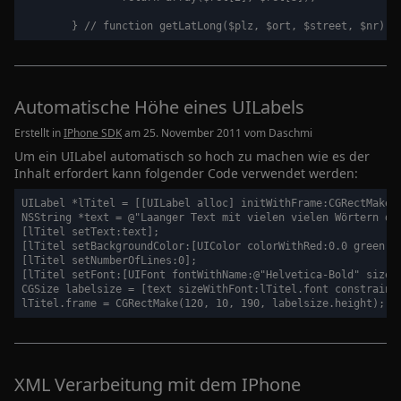
Automatische Höhe eines UILabels
Erstellt in
IPhone SDK
am 25. November 2011 vom
Daschmi
Um ein UILabel automatisch so hoch zu machen wie es der
Inhalt erfordert kann folgender Code verwendet werden:
UILabel *lTitel = [[UILabel alloc] initWithFrame:CGRectMake(1
NSString *text = @"Laanger Text mit vielen vielen Wörtern der
[lTitel setText:text];

[lTitel setBackgroundColor:[UIColor colorWithRed:0.0 green:0.
[lTitel setNumberOfLines:0];

[lTitel setFont:[UIFont fontWithName:@"Helvetica-Bold" size:1
CGSize labelsize = [text sizeWithFont:lTitel.font constrained
XML Verarbeitung mit dem IPhone