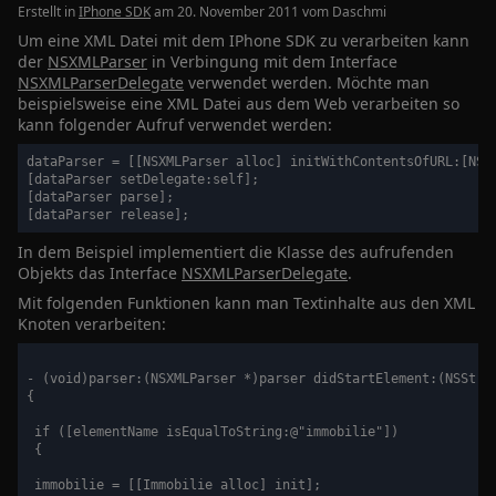
Erstellt in
IPhone SDK
am 20. November 2011 vom
Daschmi
Um eine XML Datei mit dem IPhone SDK zu verarbeiten kann
der
NSXMLParser
in Verbingung mit dem Interface
NSXMLParserDelegate
verwendet werden. Möchte man
beispielsweise eine XML Datei aus dem Web verarbeiten so
kann folgender Aufruf verwendet werden:
dataParser = [[NSXMLParser alloc] initWithContentsOfURL:[NSUR
[dataParser setDelegate:self];

[dataParser parse];

In dem Beispiel implementiert die Klasse des aufrufenden
Objekts das Interface
NSXMLParserDelegate
.
Mit folgenden Funktionen kann man Textinhalte aus den XML
Knoten verarbeiten:
- (void)parser:(NSXMLParser *)parser didStartElement:(NSStri
{

 if ([elementName isEqualToString:@"immobilie"])

 {

 immobilie = [[Immobilie alloc] init];
